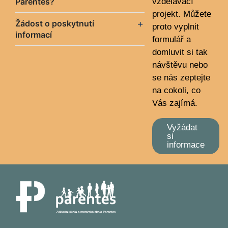
Parentes?
vzdělávací
projekt. Můžete
Žádost o poskytnutí
proto vyplnit
informací
formulář a
domluvit si tak
návštěvu nebo
se nás zeptejte
na cokoli, co
Vás zajímá.
Vyžádat
si
informace