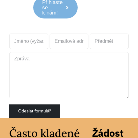
Přihlaste
se
k nám!
Často kladené
Žádost