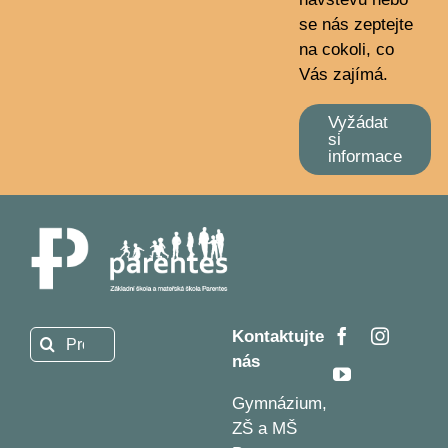
se nás zeptejte
na cokoli, co
Vás zajímá.
Vyžádat
si
informace
Kontaktujte
Hledat:
nás
Gymnázium,
ZŠ a MŠ