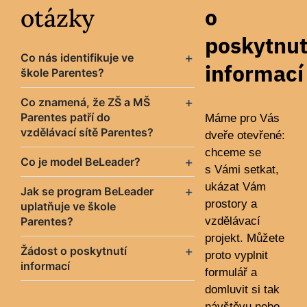
otázky
o
poskytnut
Co nás identifikuje ve
informací
škole Parentes?
Co znamená, že ZŠ a MŠ
Parentes patří do
Máme pro Vás
vzdělávací sítě Parentes?
dveře otevřené:
chceme se
Co je model BeLeader?
s Vámi setkat,
ukázat Vám
Jak se program BeLeader
prostory a
uplatňuje ve škole
Parentes?
vzdělávací
projekt. Můžete
Žádost o poskytnutí
proto vyplnit
informací
formulář a
domluvit si tak
návštěvu nebo