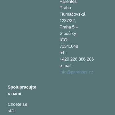
Parentes
Praha
Tlumačovská
1237/32,
Praha 5 –
Stodůlky
IČO:
71341048
tel.:
+420 226 886 286
e-mail:
info@parentes.cz
Spolupracujte
s námi
Chcete se
stát