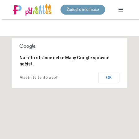
Přeskočit
Žádost o informace
na
Toggle
Navigati
obsah
Mateřská škola
Základní škola
Na této stránce nelze Mapy Google správně
načíst.
Gymnázium
OK
Vlastníte tento web?
Náš tým
Aktuality
Kontakty