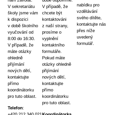
nám zavolat.
době odpovíme.
nabídku pro
V sekretariátu
V případě, že
vzdělávání
školy jsme vám
chcete být
svého dítěte,
k dispozici
kontaktováni
kontaktujte nás
v době školního
z naší strany,
přes níže
vyučování od
prosíme o
uvedený
8:00 do 16:30.
vyplnění
formulář.
V případě, že
kontaktního
máte otázky
formuláře.
ohledně
Pokud máte
přijímání
otázky ohledně
nových dětí,
přijímání
kontaktujte
nových dětí,
přímo
kontaktujte
koordinátorku
přímo
pro tuto oblast.
koordinátorku
pro tuto oblast.
Telefon
:
+420 212 340 021
Koordinátorka