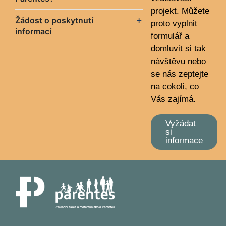
projekt. Můžete
Žádost o poskytnutí
proto vyplnit
informací
formulář a
domluvit si tak
návštěvu nebo
se nás zeptejte
na cokoli, co
Vás zajímá.
Vyžádat
si
informace