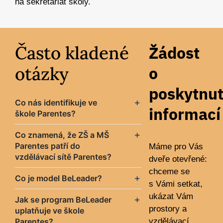
na sekretariát školy.
Často kladené
Žádost
otázky
o
poskytnut
Co nás identifikuje ve
informací
škole Parentes?
Co znamená, že ZŠ a MŠ
Parentes patří do
Máme pro Vás
vzdělávací sítě Parentes?
dveře otevřené:
chceme se
Co je model BeLeader?
s Vámi setkat,
ukázat Vám
Jak se program BeLeader
prostory a
uplatňuje ve škole
Parentes?
vzdělávací