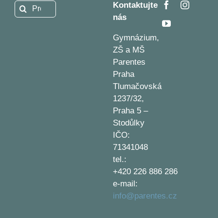
Kontaktujte
Hledat:
nás
Gymnázium,
ZŠ a MŠ
Parentes
Praha
Tlumačovská
1237/32,
Praha 5 –
Stodůlky
IČO:
71341048
tel.:
+420 226 886 286
e-mail:
info@parentes.cz