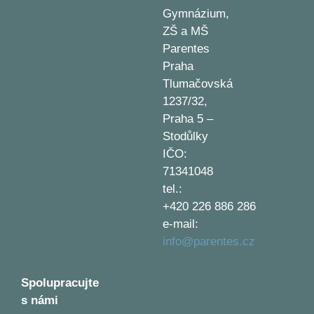
Gymnázium,
ZŠ a MŠ
Parentes
Praha
Tlumačovská
1237/32,
Praha 5 –
Stodůlky
IČO:
71341048
tel.:
+420 226 886 286
e-mail:
info@parentes.cz
Spolupracujte
s námi