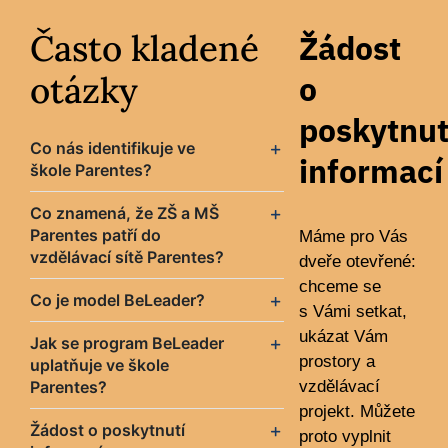
Často kladené
Žádost
otázky
o
poskytnut
Co nás identifikuje ve
informací
škole Parentes?
Co znamená, že ZŠ a MŠ
Parentes patří do
Máme pro Vás
vzdělávací sítě Parentes?
dveře otevřené:
chceme se
Co je model BeLeader?
s Vámi setkat,
ukázat Vám
Jak se program BeLeader
prostory a
uplatňuje ve škole
Parentes?
vzdělávací
projekt. Můžete
Žádost o poskytnutí
proto vyplnit