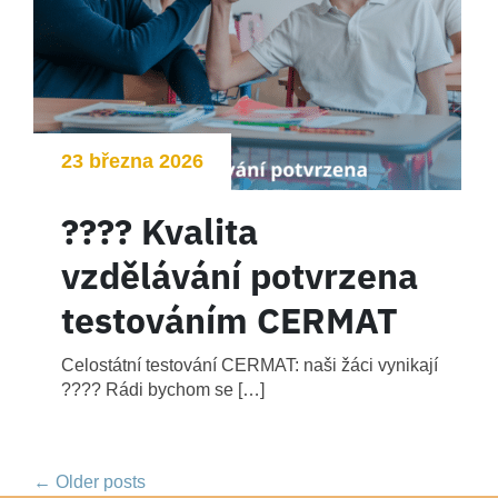
23 března 2026
???? Kvalita
vzdělávání potvrzena
testováním CERMAT
Celostátní testování CERMAT: naši žáci vynikají
???? Rádi bychom se […]
←
Older posts