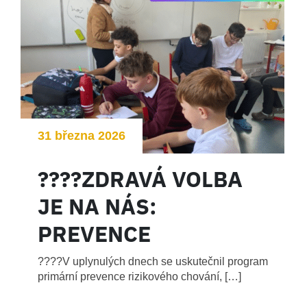
31 března 2026
????ZDRAVÁ VOLBA
JE NA NÁS:
PREVENCE
ZÁVISLOSTÍ
????V uplynulých dnech se uskutečnil program
primární prevence rizikového chování, […]