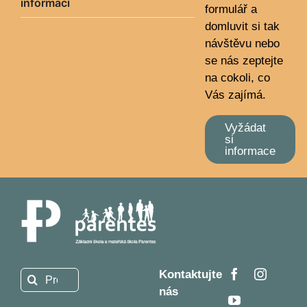
informací
formulář a
domluvit si tak
návštěvu nebo
se nás zeptejte
na cokoli, co
Vás zajímá.
Vyžádat
si
informace
Kontaktujte
Hledat:
nás