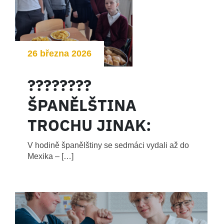
26 března 2026
????????
ŠPANĚLŠTINA
TROCHU JINAK:
CHUTĚ MEXIKA VE
V hodině španělštiny se sedmáci vydali až do
Mexika – […]
TŘÍDĚ