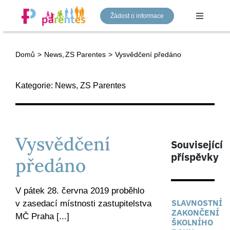
Přeskočit
Žádost o informace
na
Toggle
Navigati
obsah
Domů
News
ZS Parentes
Vysvědčení předáno
Mateřská škola
Kategorie:
News
,
ZS Parentes
Základní škola
Gymnázium
Vysvědčení
Související
příspěvky
předáno
Náš tým
V pátek 28. června 2019 proběhlo
Aktuality
SLAVNOSTNÍ
v zasedací místnosti zastupitelstva
ZAKONČENÍ
MČ Praha [...]
ŠKOLNÍHO
Kontakty