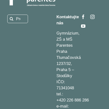
Kontaktujte
Hledat:
nás
Gymnázium,
ZŠ a MŠ
Parentes
Praha
Tlumačovská
1237/32,
Praha 5 –
Stodůlky
IČO:
71341048
tel.:
+420 226 886 286
e-mail: