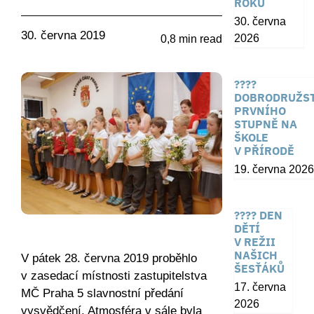
ROKU
30. června
30. června 2019
2026
0,8 min read
????
DOBRODRUŽST
PRVNÍHO
STUPNĚ NA
ŠKOLE
V PŘÍRODĚ
19. června 2026
???? DEN
DĚTÍ
V REŽII
NAŠICH
V pátek 28. června 2019 proběhlo
ŠESŤÁKŮ
v zasedací místnosti zastupitelstva
17. června
MČ Praha 5 slavnostní předání
2026
vysvědčení. Atmosféra v sále byla