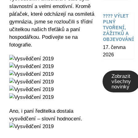
slavnostní a velmi emotivní. Kromě
páťaček, které odcházejí na osmiletá
???? VÝLET
PLNÝ
gymnázia, jsme se rozloučili s třídní
TVOŘENÍ,
učitelkou našich třeťáků a paní
ZÁŽITKŮ A
hospodářkou. Podívejte se na
OBJEVOVÁNÍ
fotografie.
17. června
2026
Zobrazit
všechny
novinky
Ano, i paní ředitelka dostala
vysvědčení – slovní hodnocení.