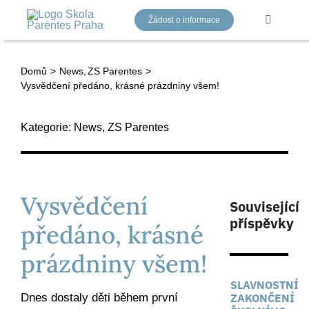
Přeskočit
Žádost o informace
na
Toggle
Navigati
obsah
Domů
News
ZS Parentes
Mateřská škola
Vysvědčení předáno, krásné prázdniny všem!
Základní škola
Kategorie:
News
,
ZS Parentes
Gymnázium
Vysvědčení
Související
Náš tým
příspěvky
předáno, krásné
prázdniny všem!
Aktuality
SLAVNOSTNÍ
Dnes dostaly děti během první
ZAKONČENÍ
Kontakty