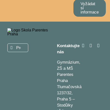
Vyžádat
si
informace
Kontaktujte
Hledat:
nás
Gymnázium,
ZŠ a MŠ
Parentes
Praha
Tlumačovská
1237/32,
Praha 5 –
Stodůlky