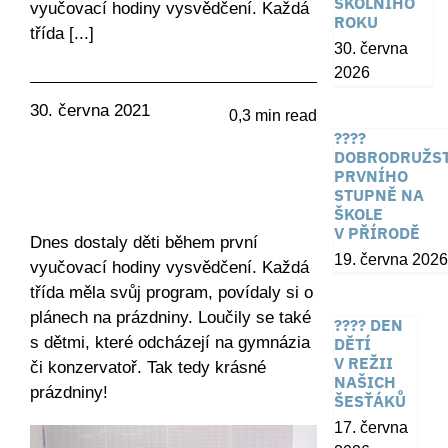
ŠKOLNÍHO
vyučovací hodiny vysvědčení. Každá
ROKU
třída [...]
30. června
2026
30. června 2021
0,3 min read
????
DOBRODRUŽST
PRVNÍHO
STUPNĚ NA
ŠKOLE
V PŘÍRODĚ
Dnes dostaly děti během první
19. června 2026
vyučovací hodiny vysvědčení. Každá
třída měla svůj program, povídaly si o
plánech na prázdniny. Loučily se také
???? DEN
s dětmi, které odcházejí na gymnázia
DĚTÍ
V REŽII
či konzervatoř. Tak tedy krásné
NAŠICH
prázdniny!
ŠESŤÁKŮ
17. června