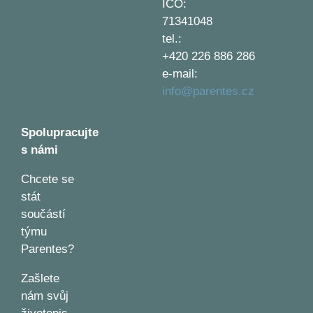
IČO:
71341048
tel.:
+420 226 886 286
e-mail:
info@parentes.cz
Spolupracujte
s námi
Chcete se
stát
součástí
týmu
Parentes?
Zašlete
nám svůj