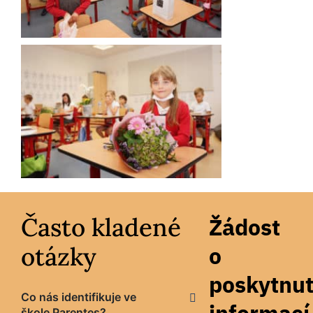
Často kladené
Žádost
otázky
o
poskytnut
Co nás identifikuje ve
škole Parentes?