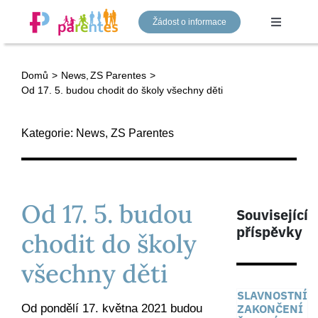
Přeskočit
Žádost o informace
na
Toggle
Navigati
obsah
Domů
News
ZS Parentes
Mateřská škola
Od 17. 5. budou chodit do školy všechny děti
Základní škola
Kategorie:
News
,
ZS Parentes
Gymnázium
Od 17. 5. budou
Související
Náš tým
příspěvky
chodit do školy
všechny děti
Aktuality
SLAVNOSTNÍ
Od pondělí 17. května 2021 budou
ZAKONČENÍ
Kontakty