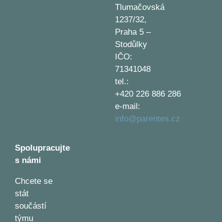
Tlumačovská
1237/32,
Praha 5 –
Stodůlky
IČO:
71341048
tel.:
+420 226 886 286
e-mail:
info@parentes.cz
Spolupracujte
s námi
Chcete se
stát
součástí
týmu