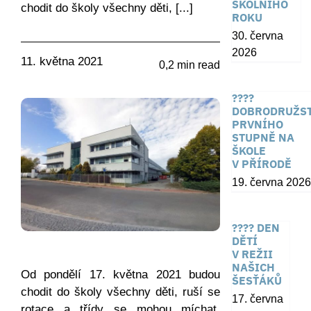
ŠKOLNÍHO
chodit do školy všechny děti, [...]
ROKU
30. června
2026
11. května 2021
0,2 min read
????
DOBRODRUŽST
PRVNÍHO
STUPNĚ NA
ŠKOLE
V PŘÍRODĚ
19. června 2026
???? DEN
DĚTÍ
V REŽII
NAŠICH
Od pondělí 17. května 2021 budou
ŠESŤÁKŮ
chodit do školy všechny děti, ruší se
17. června
rotace a třídy se mohou míchat.