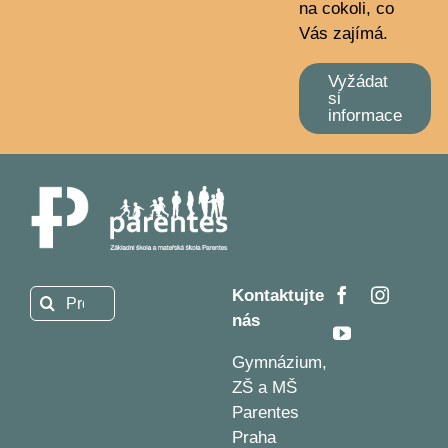
na cokoli, co
Vás zajímá.
Vyžádat
si
informace
Kontaktujte
Hledat:
nás
Gymnázium,
ZŠ a MŠ
Parentes
Praha