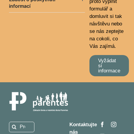
proto vyplnit
informací
formulář a
domluvit si tak
návštěvu nebo
se nás zeptejte
na cokoli, co
Vás zajímá.
Vyžádat
si
informace
Kontaktujte
Hledat:
nás