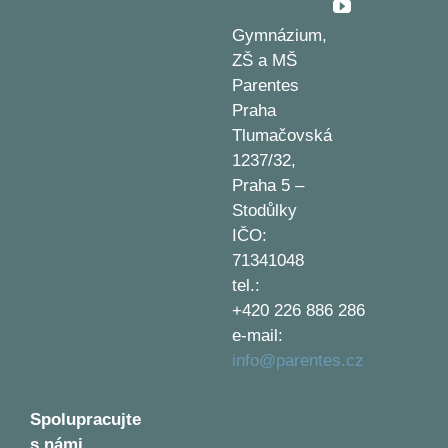
Gymnázium,
ZŠ a MŠ
Parentes
Praha
Tlumačovská
1237/32,
Praha 5 –
Stodůlky
IČO:
71341048
tel.:
+420 226 886 286
e-mail:
info@parentes.cz
Spolupracujte
s námi