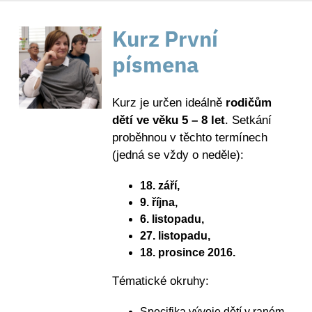
Kurz První
písmena
Kurz je určen ideálně
rodičům
dětí ve věku 5 – 8 let
. Setkání
proběhnou v těchto termínech
(jedná se vždy o neděle):
18. září,
9. října,
6. listopadu,
27. listopadu,
18. prosince 2016.
Tématické okruhy:
Specifika vývoje dětí v raném