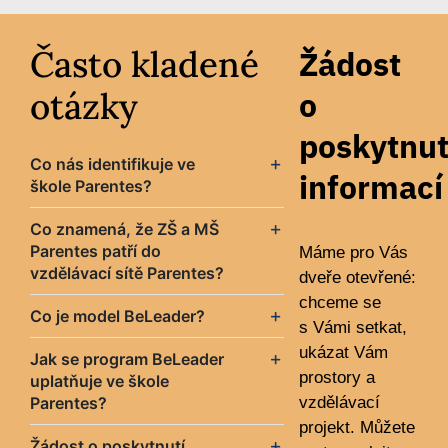
Často kladené
Žádost
otázky
o
poskytnut
Co nás identifikuje ve
informací
škole Parentes?
Co znamená, že ZŠ a MŠ
Parentes patří do
Máme pro Vás
vzdělávací sítě Parentes?
dveře otevřené:
chceme se
Co je model BeLeader?
s Vámi setkat,
ukázat Vám
Jak se program BeLeader
prostory a
uplatňuje ve škole
Parentes?
vzdělávací
projekt. Můžete
Žádost o poskytnutí