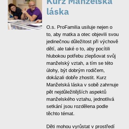
Kurz Manželská
láska
O.s. ProFamilia usiluje nejen o
to, aby matka a otec objevili svou
jedinečnou důležitost při výchově
dětí, ale také o to, aby pocítili
hlubokou potřebu zlepšovat svůj
manželský vztah, a tím se této
úlohy, být dobrým rodičem,
dokázali dobře zhostit. Kurz
Manželská láska v sobě zahrnuje
pět nejdůležitějších aspektů
manželského vztahu, jednotlivá
setkání jsou rozdělena podle
těchto témat.
Děti mohou vyrůstat v prostředí