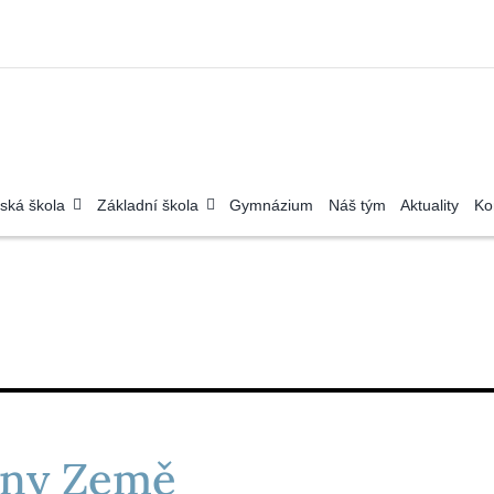
ská škola
Základní škola
Gymnázium
Náš tým
Aktuality
Ko
jiny Země