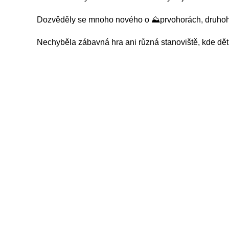
Dozvěděly se mnoho nového o ⛰️prvohorách, druhohorá
Nechyběla zábavná hra ani různá stanoviště, kde děti