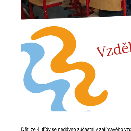
Děti ze 4. třídy se nedávno zúčastnily zajímavého v