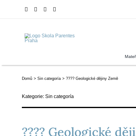
Přeskočit
na
obsah
Mateř
Domů
Sin categoría
???? Geologické dějiny Země
Kategorie:
Sin categoría
???? Geologické dě